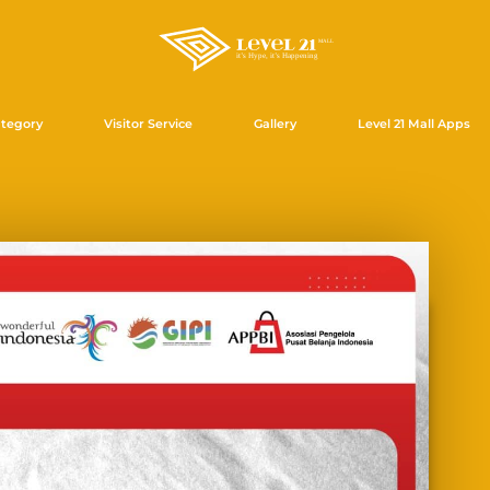
tegory
Visitor Service
Gallery
Level 21 Mall Apps