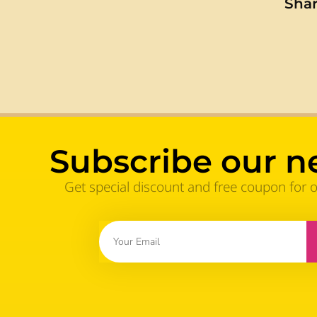
Shar
Subscribe our n
Get special discount and free coupon for 