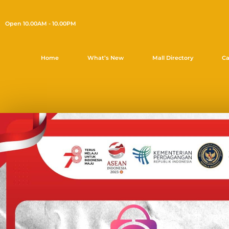
Open 10.00AM - 10.00PM
Home
What’s New
Mall Directory
Ca