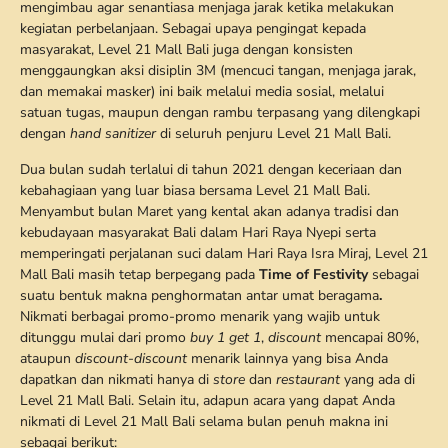
mengimbau agar senantiasa menjaga jarak ketika melakukan
kegiatan perbelanjaan. Sebagai upaya pengingat kepada
masyarakat, Level 21 Mall Bali juga dengan konsisten
menggaungkan aksi disiplin 3M (mencuci tangan, menjaga jarak,
dan memakai masker) ini baik melalui media sosial, melalui
satuan tugas, maupun dengan rambu terpasang yang dilengkapi
dengan
hand sanitizer
di seluruh penjuru Level 21 Mall Bali.
Dua bulan sudah terlalui di tahun 2021 dengan keceriaan dan
kebahagiaan yang luar biasa bersama Level 21 Mall Bali.
Menyambut bulan Maret yang kental akan adanya tradisi dan
kebudayaan masyarakat Bali dalam Hari Raya Nyepi serta
memperingati perjalanan suci dalam Hari Raya Isra Miraj, Level 21
Mall Bali masih tetap berpegang pada
Time of Festivity
sebagai
suatu bentuk makna penghormatan antar umat beragama
.
Nikmati berbagai promo-promo menarik yang wajib untuk
ditunggu mulai dari promo
buy 1 get 1
,
discount
mencapai 80
%
,
ataupun
discount-discount
menarik lainnya yang bisa Anda
dapatkan dan nikmati hanya di
store
dan
restaurant
yang ada di
Level 21 Mall Bali. Selain itu, adapun acara yang dapat Anda
nikmati di Level 21 Mall Bali selama bulan penuh makna ini
sebagai berikut: