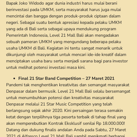
Bapak Joko Widodo agar dunia industri harus mulai berani
berinvestasi pada UMKM, serta masyarakat harus juga mulai
mencintai dan bangga dengan produk-produk ciptaan dalam
negeri. Sebagai suatu bentuk apresiasi kepada pelaku UMKM
yang ada di Bali serta sebagai upaya mendukung program
Pemerintah Indonesia, Level 21 Mall Bali akan mengadakan
sebuah pameran UMKM yang mengundang beberapa pelaku
usaha UMKM di Bali. Kegiatan ini tentu sangat menarik untuk
dikunjungi oleh masyarakat untuk mencari ide-ide kreatif dalam
menciptakan usaha baru serta menjadi sarana bagi para investor
untuk melihat potensi investasi masa kini.
Final 21 Star Band Competition – 27 Maret 2021
Pandemi tak menghentikan kreativitas dan semangat masyarakat
Denpasar dalam bermusik. Level 21 Mall Bali selalu bersemangat
untuk menumbuhkan potensi dan kreativitas masyarakat
Denpasar melalui 21 Star Music Competition yang telah
berlangsung sejak akhir 2020. Kini persaingan terasa semakin
ketat dengan terpilihnya tiga peserta terbaik di tahap final yang
akan memperebutkan Kontrak Eksklusif senilai Rp 18.000.000!
Datang dan dukung finalis andalan Anda pada Sabtu, 27 Maret
2021 di Alfresco Level 21 Mall Bali sambil menikmati berbagai