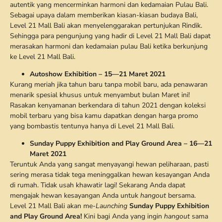
autentik yang mencerminkan harmoni dan kedamaian Pulau Bali.
Sebagai upaya dalam memberikan kiasan-kiasan budaya Bali,
Level 21 Mall Bali akan menyelenggarakan pertunjukan Rindik.
Sehingga para pengunjung yang hadir di Level 21 Mall Bali dapat
merasakan harmoni dan kedamaian pulau Bali ketika berkunjung
ke Level 21 Mall Bali.
Autoshow Exhibition – 15—21 Maret 2021
Kurang meriah jika tahun baru tanpa mobil baru, ada penawaran
menarik spesial khusus untuk menyambut bulan Maret ini!
Rasakan kenyamanan berkendara di tahun 2021 dengan koleksi
mobil terbaru yang bisa kamu dapatkan dengan harga promo
yang bombastis tentunya hanya di Level 21 Mall Bali.
Sunday Puppy Exhibition and Play Ground Area – 16—21
Maret 2021
Teruntuk Anda yang sangat menyayangi hewan peliharaan, pasti
sering merasa tidak tega meninggalkan hewan kesayangan Anda
di rumah. Tidak usah khawatir lagi! Sekarang Anda dapat
mengajak hewan kesayangan Anda untuk
hangout
bersama.
Level 21 Mall Bali akan me-
Launching
Sunday Puppy Exhibition
and Play Ground Area!
Kini bagi Anda yang ingin
hangout
sama