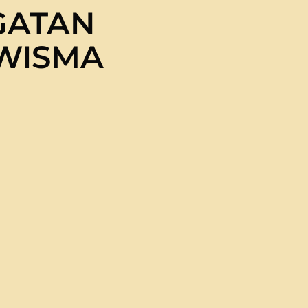
GATAN
 WISMA