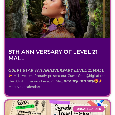
8TH ANNIVERSARY OF LEVEL 21
MALL
𝙂𝙐𝙀𝙎𝙏 𝙎𝙏𝘼𝙍 8𝙏𝙃 𝘼𝙉𝙉𝙄𝙑𝙀𝙍𝙎𝘼𝙍𝙔 𝙇𝙀𝙑𝙀𝙇 21 𝙈𝘼𝙇𝙇
Hi Levellers, Proudly present our Guest Star @idgitaf for
the 8th Anniversary Level 21 Mall 𝘽𝙚𝙖𝙪𝙩𝙮 𝙄𝙣𝙛𝙞𝙣𝙞𝙩𝙮
Mark your calendar:
UNCATEGORIZED