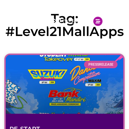
Open 10.00AM - 10.00PM
Tag:
#Level21MallApps
PRESSRELEASE
RE-START