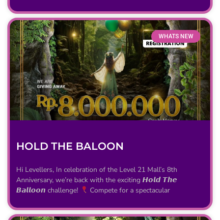
WHATS NEW
HOLD THE BALOON
Hi Levellers, In celebration of the Level 21 Mall’s 8th
Anniversary, we’re back with the exciting 𝙃𝙤𝙡𝙙 𝙏𝙝𝙚
𝘽𝙖𝙡𝙡𝙤𝙤𝙣 challenge!
Compete for a spectacular