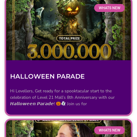
WHATS NEW
HALLOWEEN PARADE
Hi Levellers, Get ready for a spooktacular start to the
celebration of Level 21 Mall’s 8th Anniversary with our
𝙃𝙖𝙡𝙡𝙤𝙬𝙚𝙚𝙣 𝙋𝙖𝙧𝙖𝙙𝙚!
Join us for
WHATS NEW