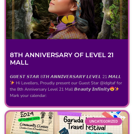
8TH ANNIVERSARY OF LEVEL 21
MALL
𝙂𝙐𝙀𝙎𝙏 𝙎𝙏𝘼𝙍 8𝙏𝙃 𝘼𝙉𝙉𝙄𝙑𝙀𝙍𝙎𝘼𝙍𝙔 𝙇𝙀𝙑𝙀𝙇 21 𝙈𝘼𝙇𝙇
Hi Levellers, Proudly present our Guest Star @idgitaf for
the 8th Anniversary Level 21 Mall 𝘽𝙚𝙖𝙪𝙩𝙮 𝙄𝙣𝙛𝙞𝙣𝙞𝙩𝙮
Mark your calendar:
UNCATEGORIZED