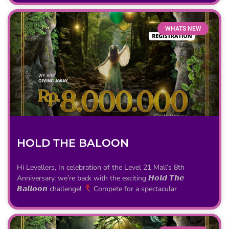
WHATS NEW
HOLD THE BALOON
Hi Levellers, In celebration of the Level 21 Mall’s 8th
Anniversary, we’re back with the exciting 𝙃𝙤𝙡𝙙 𝙏𝙝𝙚
𝘽𝙖𝙡𝙡𝙤𝙤𝙣 challenge!
Compete for a spectacular