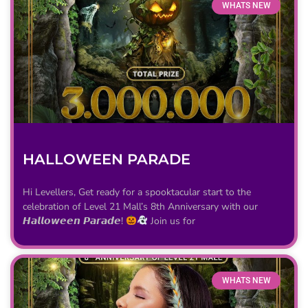
WHATS NEW
HALLOWEEN PARADE
Hi Levellers, Get ready for a spooktacular start to the
celebration of Level 21 Mall’s 8th Anniversary with our
𝙃𝙖𝙡𝙡𝙤𝙬𝙚𝙚𝙣 𝙋𝙖𝙧𝙖𝙙𝙚!
Join us for
WHATS NEW